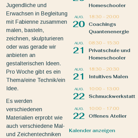
Jugendliche und
Homeschooler
Erwachsen in Begleitung
18:30
–
20:00
AUG.
mit Fabienne zusammen
20
Coachings
malen, basteln,
Quantenenergie
zeichnen, skulpturieren
08:30
–
15:30
AUG.
oder was gerade wir
21
Privatschule und
anbieten an
Homeschooler
gestalterischen Ideen.
18:30
–
20:30
AUG.
Pro Woche gibt es ein
21
Intuitives Malen
Thema/eine Technik/ein
Idee.
10:00
–
13:00
AUG.
22
Schmuckwerkstatt
Es werden
10:00
–
17:00
AUG.
verschiedenen
22
Offenes Atelier
Materialien erprobt wie
auch verschiedene Mal-
Kalender anzeigen
und Zeichentechniken