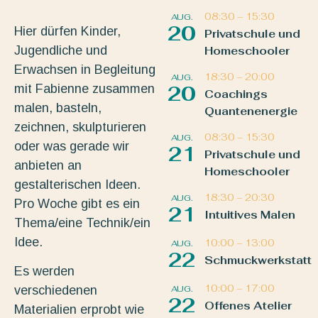
08:30
–
15:30
AUG.
20
Hier dürfen Kinder,
Privatschule und
Jugendliche und
Homeschooler
Erwachsen in Begleitung
18:30
–
20:00
AUG.
mit Fabienne zusammen
20
Coachings
malen, basteln,
Quantenenergie
zeichnen, skulpturieren
08:30
–
15:30
AUG.
oder was gerade wir
21
Privatschule und
anbieten an
Homeschooler
gestalterischen Ideen.
18:30
–
20:30
AUG.
Pro Woche gibt es ein
21
Intuitives Malen
Thema/eine Technik/ein
Idee.
10:00
–
13:00
AUG.
22
Schmuckwerkstatt
Es werden
10:00
–
17:00
AUG.
verschiedenen
22
Offenes Atelier
Materialien erprobt wie