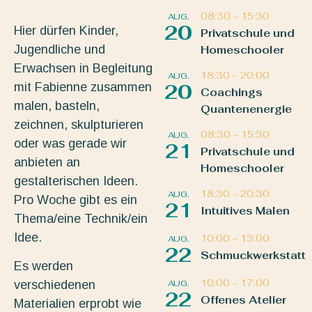
08:30
–
15:30
AUG.
20
Hier dürfen Kinder,
Privatschule und
Jugendliche und
Homeschooler
Erwachsen in Begleitung
18:30
–
20:00
AUG.
mit Fabienne zusammen
20
Coachings
malen, basteln,
Quantenenergie
zeichnen, skulpturieren
08:30
–
15:30
AUG.
oder was gerade wir
21
Privatschule und
anbieten an
Homeschooler
gestalterischen Ideen.
18:30
–
20:30
AUG.
Pro Woche gibt es ein
21
Intuitives Malen
Thema/eine Technik/ein
Idee.
10:00
–
13:00
AUG.
22
Schmuckwerkstatt
Es werden
10:00
–
17:00
AUG.
verschiedenen
22
Offenes Atelier
Materialien erprobt wie