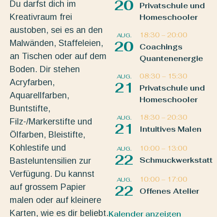
20
Du darfst dich im
Privatschule und
Kreativraum frei
Homeschooler
austoben, sei es an den
18:30
–
20:00
AUG.
Malwänden, Staffeleien,
20
Coachings
an Tischen oder auf dem
Quantenenergie
Boden. Dir stehen
08:30
–
15:30
AUG.
Acryfarben,
21
Privatschule und
Aquarellfarben,
Homeschooler
Buntstifte,
18:30
–
20:30
AUG.
Filz-/Markerstifte und
21
Intuitives Malen
Ölfarben, Bleistifte,
Kohlestife und
10:00
–
13:00
AUG.
22
Schmuckwerkstatt
Basteluntensilien zur
Verfügung. Du kannst
10:00
–
17:00
AUG.
auf grossem Papier
22
Offenes Atelier
malen oder auf kleinere
Karten, wie es dir beliebt.
Kalender anzeigen