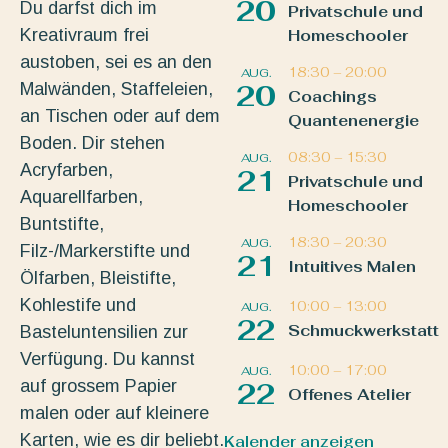
20
Du darfst dich im
Privatschule und
Kreativraum frei
Homeschooler
austoben, sei es an den
18:30
–
20:00
AUG.
Malwänden, Staffeleien,
20
Coachings
an Tischen oder auf dem
Quantenenergie
Boden. Dir stehen
08:30
–
15:30
AUG.
Acryfarben,
21
Privatschule und
Aquarellfarben,
Homeschooler
Buntstifte,
18:30
–
20:30
AUG.
Filz-/Markerstifte und
21
Intuitives Malen
Ölfarben, Bleistifte,
Kohlestife und
10:00
–
13:00
AUG.
22
Schmuckwerkstatt
Basteluntensilien zur
Verfügung. Du kannst
10:00
–
17:00
AUG.
auf grossem Papier
22
Offenes Atelier
malen oder auf kleinere
Karten, wie es dir beliebt.
Kalender anzeigen