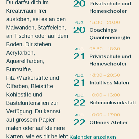
20
Du darfst dich im
Privatschule und
Kreativraum frei
Homeschooler
austoben, sei es an den
18:30
–
20:00
AUG.
Malwänden, Staffeleien,
20
Coachings
an Tischen oder auf dem
Quantenenergie
Boden. Dir stehen
08:30
–
15:30
AUG.
Acryfarben,
21
Privatschule und
Aquarellfarben,
Homeschooler
Buntstifte,
18:30
–
20:30
AUG.
Filz-/Markerstifte und
21
Intuitives Malen
Ölfarben, Bleistifte,
Kohlestife und
10:00
–
13:00
AUG.
22
Schmuckwerkstatt
Basteluntensilien zur
Verfügung. Du kannst
10:00
–
17:00
AUG.
auf grossem Papier
22
Offenes Atelier
malen oder auf kleinere
Karten, wie es dir beliebt.
Kalender anzeigen