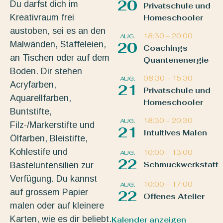
20
Du darfst dich im
Privatschule und
Kreativraum frei
Homeschooler
austoben, sei es an den
18:30
–
20:00
AUG.
Malwänden, Staffeleien,
20
Coachings
an Tischen oder auf dem
Quantenenergie
Boden. Dir stehen
08:30
–
15:30
AUG.
Acryfarben,
21
Privatschule und
Aquarellfarben,
Homeschooler
Buntstifte,
18:30
–
20:30
AUG.
Filz-/Markerstifte und
21
Intuitives Malen
Ölfarben, Bleistifte,
Kohlestife und
10:00
–
13:00
AUG.
22
Schmuckwerkstatt
Basteluntensilien zur
Verfügung. Du kannst
10:00
–
17:00
AUG.
auf grossem Papier
22
Offenes Atelier
malen oder auf kleinere
Karten, wie es dir beliebt.
Kalender anzeigen