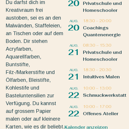
20
Du darfst dich im
Privatschule und
Kreativraum frei
Homeschooler
austoben, sei es an den
18:30
–
20:00
AUG.
Malwänden, Staffeleien,
20
Coachings
an Tischen oder auf dem
Quantenenergie
Boden. Dir stehen
08:30
–
15:30
AUG.
Acryfarben,
21
Privatschule und
Aquarellfarben,
Homeschooler
Buntstifte,
18:30
–
20:30
AUG.
Filz-/Markerstifte und
21
Intuitives Malen
Ölfarben, Bleistifte,
Kohlestife und
10:00
–
13:00
AUG.
22
Schmuckwerkstatt
Basteluntensilien zur
Verfügung. Du kannst
10:00
–
17:00
AUG.
auf grossem Papier
22
Offenes Atelier
malen oder auf kleinere
Karten, wie es dir beliebt.
Kalender anzeigen