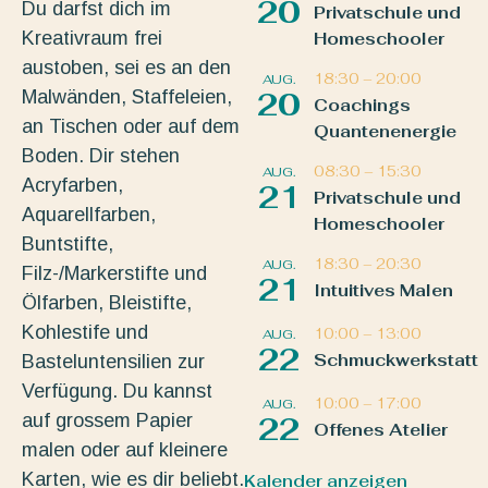
20
Du darfst dich im
Privatschule und
Kreativraum frei
Homeschooler
austoben, sei es an den
18:30
–
20:00
AUG.
Malwänden, Staffeleien,
20
Coachings
an Tischen oder auf dem
Quantenenergie
Boden. Dir stehen
08:30
–
15:30
AUG.
Acryfarben,
21
Privatschule und
Aquarellfarben,
Homeschooler
Buntstifte,
18:30
–
20:30
AUG.
Filz-/Markerstifte und
21
Intuitives Malen
Ölfarben, Bleistifte,
Kohlestife und
10:00
–
13:00
AUG.
22
Schmuckwerkstatt
Basteluntensilien zur
Verfügung. Du kannst
10:00
–
17:00
AUG.
auf grossem Papier
22
Offenes Atelier
malen oder auf kleinere
Karten, wie es dir beliebt.
Kalender anzeigen