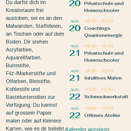
20
Du darfst dich im
Privatschule und
Kreativraum frei
Homeschooler
austoben, sei es an den
18:30
–
20:00
AUG.
Malwänden, Staffeleien,
20
Coachings
an Tischen oder auf dem
Quantenenergie
Boden. Dir stehen
08:30
–
15:30
AUG.
Acryfarben,
21
Privatschule und
Aquarellfarben,
Homeschooler
Buntstifte,
18:30
–
20:30
AUG.
Filz-/Markerstifte und
21
Intuitives Malen
Ölfarben, Bleistifte,
Kohlestife und
10:00
–
13:00
AUG.
22
Schmuckwerkstatt
Basteluntensilien zur
Verfügung. Du kannst
10:00
–
17:00
AUG.
auf grossem Papier
22
Offenes Atelier
malen oder auf kleinere
Karten, wie es dir beliebt.
Kalender anzeigen