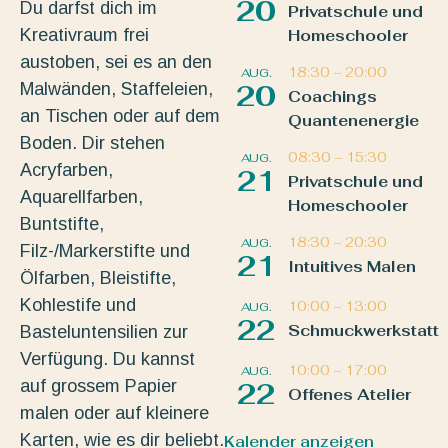
20
Du darfst dich im
Privatschule und
Kreativraum frei
Homeschooler
austoben, sei es an den
18:30
–
20:00
AUG.
Malwänden, Staffeleien,
20
Coachings
an Tischen oder auf dem
Quantenenergie
Boden. Dir stehen
08:30
–
15:30
AUG.
Acryfarben,
21
Privatschule und
Aquarellfarben,
Homeschooler
Buntstifte,
18:30
–
20:30
AUG.
Filz-/Markerstifte und
21
Intuitives Malen
Ölfarben, Bleistifte,
Kohlestife und
10:00
–
13:00
AUG.
22
Schmuckwerkstatt
Basteluntensilien zur
Verfügung. Du kannst
10:00
–
17:00
AUG.
auf grossem Papier
22
Offenes Atelier
malen oder auf kleinere
Karten, wie es dir beliebt.
Kalender anzeigen