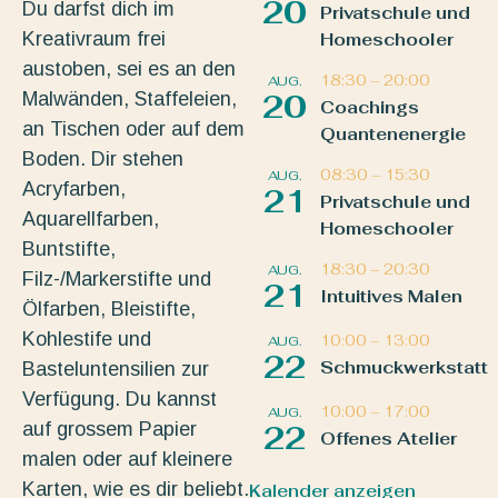
20
Du darfst dich im
Privatschule und
Kreativraum frei
Homeschooler
austoben, sei es an den
18:30
–
20:00
AUG.
Malwänden, Staffeleien,
20
Coachings
an Tischen oder auf dem
Quantenenergie
Boden. Dir stehen
08:30
–
15:30
AUG.
Acryfarben,
21
Privatschule und
Aquarellfarben,
Homeschooler
Buntstifte,
18:30
–
20:30
AUG.
Filz-/Markerstifte und
21
Intuitives Malen
Ölfarben, Bleistifte,
Kohlestife und
10:00
–
13:00
AUG.
22
Schmuckwerkstatt
Basteluntensilien zur
Verfügung. Du kannst
10:00
–
17:00
AUG.
auf grossem Papier
22
Offenes Atelier
malen oder auf kleinere
Karten, wie es dir beliebt.
Kalender anzeigen