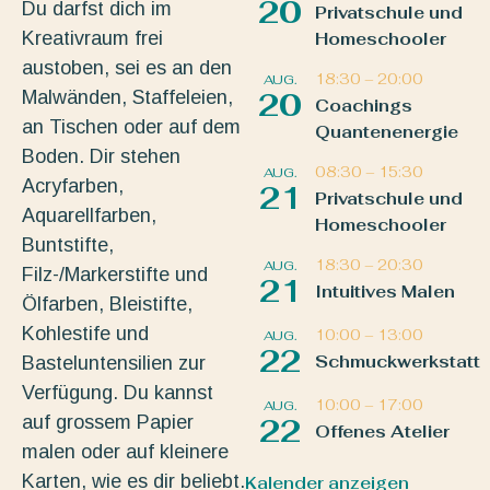
20
Du darfst dich im
Privatschule und
Kreativraum frei
Homeschooler
austoben, sei es an den
18:30
–
20:00
AUG.
Malwänden, Staffeleien,
20
Coachings
an Tischen oder auf dem
Quantenenergie
Boden. Dir stehen
08:30
–
15:30
AUG.
Acryfarben,
21
Privatschule und
Aquarellfarben,
Homeschooler
Buntstifte,
18:30
–
20:30
AUG.
Filz-/Markerstifte und
21
Intuitives Malen
Ölfarben, Bleistifte,
Kohlestife und
10:00
–
13:00
AUG.
22
Schmuckwerkstatt
Basteluntensilien zur
Verfügung. Du kannst
10:00
–
17:00
AUG.
auf grossem Papier
22
Offenes Atelier
malen oder auf kleinere
Karten, wie es dir beliebt.
Kalender anzeigen