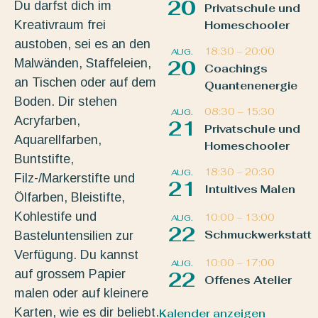
20
Du darfst dich im
Privatschule und
Kreativraum frei
Homeschooler
austoben, sei es an den
18:30
–
20:00
AUG.
Malwänden, Staffeleien,
20
Coachings
an Tischen oder auf dem
Quantenenergie
Boden. Dir stehen
08:30
–
15:30
AUG.
Acryfarben,
21
Privatschule und
Aquarellfarben,
Homeschooler
Buntstifte,
18:30
–
20:30
AUG.
Filz-/Markerstifte und
21
Intuitives Malen
Ölfarben, Bleistifte,
Kohlestife und
10:00
–
13:00
AUG.
22
Schmuckwerkstatt
Basteluntensilien zur
Verfügung. Du kannst
10:00
–
17:00
AUG.
auf grossem Papier
22
Offenes Atelier
malen oder auf kleinere
Karten, wie es dir beliebt.
Kalender anzeigen