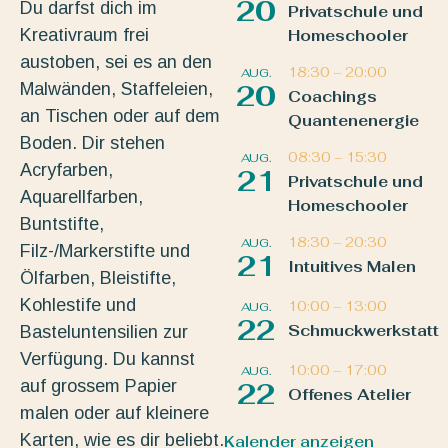
20
Du darfst dich im
Privatschule und
Kreativraum frei
Homeschooler
austoben, sei es an den
18:30
–
20:00
AUG.
Malwänden, Staffeleien,
20
Coachings
an Tischen oder auf dem
Quantenenergie
Boden. Dir stehen
08:30
–
15:30
AUG.
Acryfarben,
21
Privatschule und
Aquarellfarben,
Homeschooler
Buntstifte,
18:30
–
20:30
AUG.
Filz-/Markerstifte und
21
Intuitives Malen
Ölfarben, Bleistifte,
Kohlestife und
10:00
–
13:00
AUG.
22
Schmuckwerkstatt
Basteluntensilien zur
Verfügung. Du kannst
10:00
–
17:00
AUG.
auf grossem Papier
22
Offenes Atelier
malen oder auf kleinere
Karten, wie es dir beliebt.
Kalender anzeigen