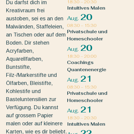
Du darfst dich im
18:30
–
20:30
Intuitives Malen
Kreativraum frei
20
Aug.
austoben, sei es an den
08:30
–
15:30
Malwänden, Staffeleien,
Privatschule und
an Tischen oder auf dem
Homeschooler
Boden. Dir stehen
20
Aug.
Acryfarben,
18:30
–
20:00
Aquarellfarben,
Coachings
Buntstifte,
Quantenenergie
Filz-/Markerstifte und
21
Aug.
Ölfarben, Bleistifte,
08:30
–
15:30
Kohlestife und
Privatschule und
Basteluntensilien zur
Homeschooler
Verfügung. Du kannst
21
Aug.
auf grossem Papier
18:30
–
20:30
malen oder auf kleinere
Intuitives Malen
22
Karten, wie es dir beliebt.