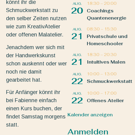
könnt ihr die
18:30
–
20:00
AUG.
20
Schmuckwerkstatt zu
Coachings
Quantenenergie
den selber Zeiten nutzen
wie zum KreativAtelier
08:30
–
15:30
AUG.
21
oder offenen Malatelier.
Privatschule und
Homeschooler
Jenachdem wer sich mit
18:30
–
20:30
der Handwerkskunst
AUG.
21
Intuitives Malen
schon auskennt oder wer
noch nie damit
10:00
–
13:00
AUG.
22
gearbeitet hat.
Schmuckwerkstatt
Für Anfänger könnt ihr
10:00
–
17:00
AUG.
22
bei Fabienne einfach
Offenes Atelier
einen Kurs buchen, der
Kalender anzeigen
findet Samstag morgens
statt.
Anmelden