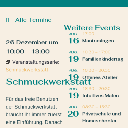
Alle Termine
Weitere Events
17:00
AUG.
16
Mantrasingen
26 Dezember
um
10:00
–
13:00
10:30
–
17:00
AUG.
19
Familienkindertag
Veranstaltungsserie:
Schmuckwerkstatt
10:30
–
20:30
AUG.
19
Offenes Atelier
Schmuckwerkstatt
18:30
–
20:30
AUG.
19
Intuitives Malen
Für das freie Benutzen
der Schmuckwerkstatt
08:30
–
15:30
AUG.
20
Privatschule und
braucht ihr immer zuerst
Homeschooler
eine Einführung. Danach