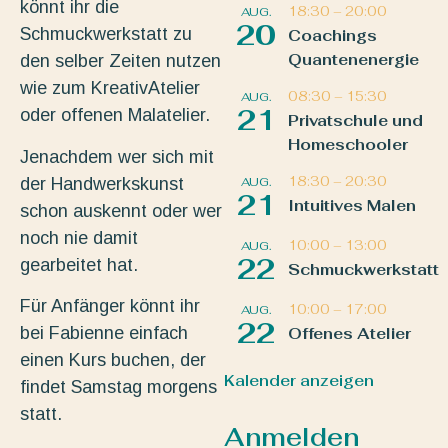
könnt ihr die
18:30
–
20:00
AUG.
20
Schmuckwerkstatt zu
Coachings
Quantenenergie
den selber Zeiten nutzen
wie zum KreativAtelier
08:30
–
15:30
AUG.
21
oder offenen Malatelier.
Privatschule und
Homeschooler
Jenachdem wer sich mit
18:30
–
20:30
der Handwerkskunst
AUG.
21
Intuitives Malen
schon auskennt oder wer
noch nie damit
10:00
–
13:00
AUG.
22
gearbeitet hat.
Schmuckwerkstatt
Für Anfänger könnt ihr
10:00
–
17:00
AUG.
22
bei Fabienne einfach
Offenes Atelier
einen Kurs buchen, der
Kalender anzeigen
findet Samstag morgens
statt.
Anmelden