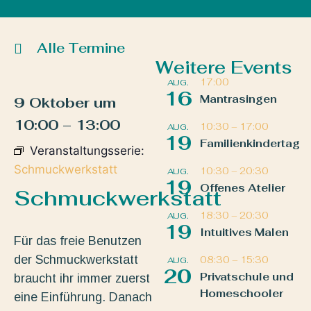
Alle Termine
Weitere Events
17:00
AUG.
16
Mantrasingen
9 Oktober
um
10:00
–
13:00
10:30
–
17:00
AUG.
19
Familienkindertag
Veranstaltungsserie:
Schmuckwerkstatt
10:30
–
20:30
AUG.
19
Offenes Atelier
Schmuckwerkstatt
18:30
–
20:30
AUG.
19
Intuitives Malen
Für das freie Benutzen
der Schmuckwerkstatt
08:30
–
15:30
AUG.
20
Privatschule und
braucht ihr immer zuerst
Homeschooler
eine Einführung. Danach