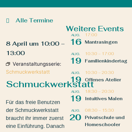
Alle Termine
Weitere Events
17:00
AUG.
16
Mantrasingen
8 April
um
10:00
–
13:00
10:30
–
17:00
AUG.
19
Familienkindertag
Veranstaltungsserie:
Schmuckwerkstatt
10:30
–
20:30
AUG.
19
Offenes Atelier
Schmuckwerkstatt
18:30
–
20:30
AUG.
19
Intuitives Malen
Für das freie Benutzen
der Schmuckwerkstatt
08:30
–
15:30
AUG.
20
Privatschule und
braucht ihr immer zuerst
Homeschooler
eine Einführung. Danach