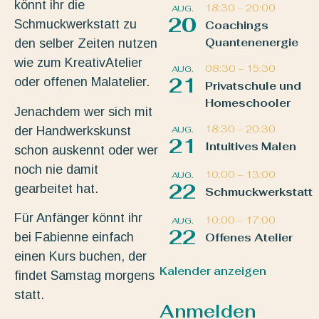
könnt ihr die
18:30
–
20:00
AUG.
20
Schmuckwerkstatt zu
Coachings
Quantenenergie
den selber Zeiten nutzen
wie zum KreativAtelier
08:30
–
15:30
AUG.
21
oder offenen Malatelier.
Privatschule und
Homeschooler
Jenachdem wer sich mit
18:30
–
20:30
der Handwerkskunst
AUG.
21
Intuitives Malen
schon auskennt oder wer
noch nie damit
10:00
–
13:00
AUG.
22
gearbeitet hat.
Schmuckwerkstatt
Für Anfänger könnt ihr
10:00
–
17:00
AUG.
22
bei Fabienne einfach
Offenes Atelier
einen Kurs buchen, der
Kalender anzeigen
findet Samstag morgens
statt.
Anmelden