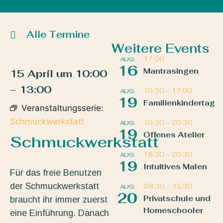
Alle Termine
Weitere Events
17:00
AUG.
16
Mantrasingen
15 April
um
10:00
–
13:00
10:30
–
17:00
AUG.
19
Familienkindertag
Veranstaltungsserie:
Schmuckwerkstatt
10:30
–
20:30
AUG.
19
Offenes Atelier
Schmuckwerkstatt
18:30
–
20:30
AUG.
19
Intuitives Malen
Für das freie Benutzen
der Schmuckwerkstatt
08:30
–
15:30
AUG.
20
Privatschule und
braucht ihr immer zuerst
Homeschooler
eine Einführung. Danach