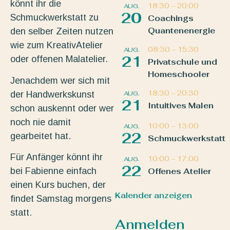
könnt ihr die
18:30
–
20:00
AUG.
20
Schmuckwerkstatt zu
Coachings
Quantenenergie
den selber Zeiten nutzen
wie zum KreativAtelier
08:30
–
15:30
AUG.
21
oder offenen Malatelier.
Privatschule und
Homeschooler
Jenachdem wer sich mit
18:30
–
20:30
der Handwerkskunst
AUG.
21
Intuitives Malen
schon auskennt oder wer
noch nie damit
10:00
–
13:00
AUG.
22
gearbeitet hat.
Schmuckwerkstatt
Für Anfänger könnt ihr
10:00
–
17:00
AUG.
22
bei Fabienne einfach
Offenes Atelier
einen Kurs buchen, der
Kalender anzeigen
findet Samstag morgens
statt.
Anmelden