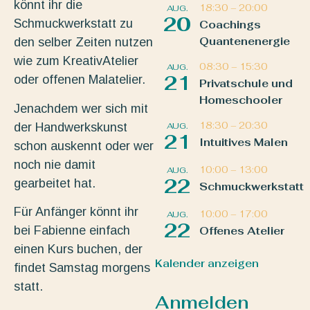
könnt ihr die
18:30
–
20:00
AUG.
20
Schmuckwerkstatt zu
Coachings
Quantenenergie
den selber Zeiten nutzen
wie zum KreativAtelier
08:30
–
15:30
AUG.
21
oder offenen Malatelier.
Privatschule und
Homeschooler
Jenachdem wer sich mit
18:30
–
20:30
der Handwerkskunst
AUG.
21
Intuitives Malen
schon auskennt oder wer
noch nie damit
10:00
–
13:00
AUG.
22
gearbeitet hat.
Schmuckwerkstatt
Für Anfänger könnt ihr
10:00
–
17:00
AUG.
22
bei Fabienne einfach
Offenes Atelier
einen Kurs buchen, der
Kalender anzeigen
findet Samstag morgens
statt.
Anmelden