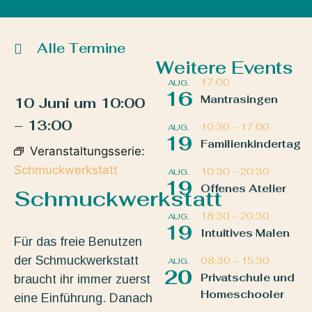
Alle Termine
Weitere Events
17:00
AUG.
16
Mantrasingen
10 Juni
um
10:00
–
13:00
10:30
–
17:00
AUG.
19
Familienkindertag
Veranstaltungsserie:
Schmuckwerkstatt
10:30
–
20:30
AUG.
19
Offenes Atelier
Schmuckwerkstatt
18:30
–
20:30
AUG.
19
Intuitives Malen
Für das freie Benutzen
der Schmuckwerkstatt
08:30
–
15:30
AUG.
20
Privatschule und
braucht ihr immer zuerst
Homeschooler
eine Einführung. Danach