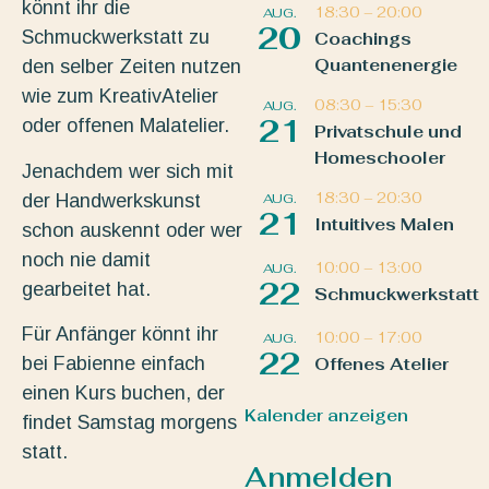
könnt ihr die
18:30
–
20:00
AUG.
20
Schmuckwerkstatt zu
Coachings
Quantenenergie
den selber Zeiten nutzen
wie zum KreativAtelier
08:30
–
15:30
AUG.
21
oder offenen Malatelier.
Privatschule und
Homeschooler
Jenachdem wer sich mit
18:30
–
20:30
der Handwerkskunst
AUG.
21
Intuitives Malen
schon auskennt oder wer
noch nie damit
10:00
–
13:00
AUG.
22
gearbeitet hat.
Schmuckwerkstatt
Für Anfänger könnt ihr
10:00
–
17:00
AUG.
22
bei Fabienne einfach
Offenes Atelier
einen Kurs buchen, der
Kalender anzeigen
findet Samstag morgens
statt.
Anmelden