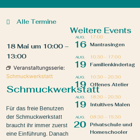
Alle Termine
Weitere Events
17:00
AUG.
16
Mantrasingen
18 Mai
um
10:00
–
13:00
10:30
–
17:00
AUG.
19
Familienkindertag
Veranstaltungsserie:
Schmuckwerkstatt
10:30
–
20:30
AUG.
19
Offenes Atelier
Schmuckwerkstatt
18:30
–
20:30
AUG.
19
Intuitives Malen
Für das freie Benutzen
der Schmuckwerkstatt
08:30
–
15:30
AUG.
20
Privatschule und
braucht ihr immer zuerst
Homeschooler
eine Einführung. Danach