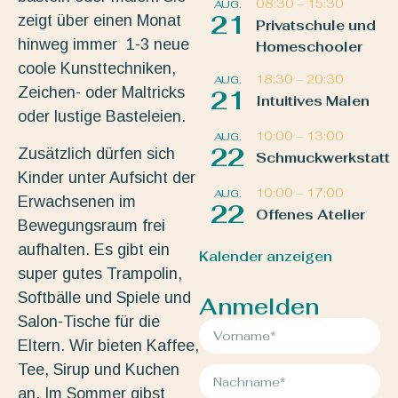
08:30
–
15:30
AUG.
21
zeigt über einen Monat
Privatschule und
hinweg immer 1-3 neue
Homeschooler
coole Kunsttechniken,
18:30
–
20:30
AUG.
Zeichen- oder Maltricks
21
Intuitives Malen
oder lustige Basteleien.
10:00
–
13:00
AUG.
22
Zusätzlich dürfen sich
Schmuckwerkstatt
Kinder unter Aufsicht der
10:00
–
17:00
AUG.
Erwachsenen im
22
Offenes Atelier
Bewegungsraum frei
aufhalten. Es gibt ein
Kalender anzeigen
super gutes Trampolin,
Softbälle und Spiele und
Anmelden
Salon-Tische für die
Eltern. Wir bieten Kaffee,
Tee, Sirup und Kuchen
an. Im Sommer gibst