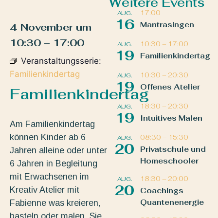
Weitere Events
17:00
AUG.
16
Mantrasingen
4 November
um
10:30
–
17:00
10:30
–
17:00
AUG.
19
Familienkindertag
Veranstaltungsserie:
Familienkindertag
10:30
–
20:30
AUG.
19
Offenes Atelier
Familienkindertag
18:30
–
20:30
AUG.
19
Intuitives Malen
Am Familienkindertag
können Kinder ab 6
08:30
–
15:30
AUG.
20
Privatschule und
Jahren alleine oder unter
Homeschooler
6 Jahren in Begleitung
mit Erwachsenen im
18:30
–
20:00
AUG.
20
Kreativ Atelier mit
Coachings
Quantenenergie
Fabienne was kreieren,
basteln oder malen. Sie