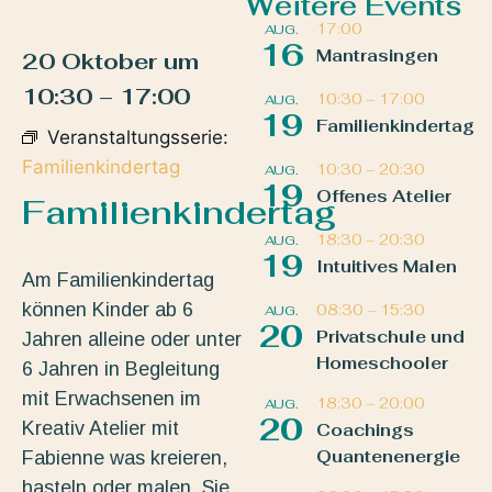
Weitere Events
17:00
AUG.
16
Mantrasingen
20 Oktober
um
10:30
–
17:00
10:30
–
17:00
AUG.
19
Familienkindertag
Veranstaltungsserie:
Familienkindertag
10:30
–
20:30
AUG.
19
Offenes Atelier
Familienkindertag
18:30
–
20:30
AUG.
19
Intuitives Malen
Am Familienkindertag
können Kinder ab 6
08:30
–
15:30
AUG.
20
Privatschule und
Jahren alleine oder unter
Homeschooler
6 Jahren in Begleitung
mit Erwachsenen im
18:30
–
20:00
AUG.
20
Kreativ Atelier mit
Coachings
Quantenenergie
Fabienne was kreieren,
basteln oder malen. Sie