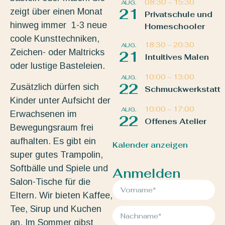
08:30
–
15:30
AUG.
21
zeigt über einen Monat
Privatschule und
hinweg immer 1-3 neue
Homeschooler
coole Kunsttechniken,
18:30
–
20:30
AUG.
Zeichen- oder Maltricks
21
Intuitives Malen
oder lustige Basteleien.
10:00
–
13:00
AUG.
22
Zusätzlich dürfen sich
Schmuckwerkstatt
Kinder unter Aufsicht der
10:00
–
17:00
AUG.
Erwachsenen im
22
Offenes Atelier
Bewegungsraum frei
aufhalten. Es gibt ein
Kalender anzeigen
super gutes Trampolin,
Softbälle und Spiele und
Anmelden
Salon-Tische für die
Eltern. Wir bieten Kaffee,
Tee, Sirup und Kuchen
an. Im Sommer gibst