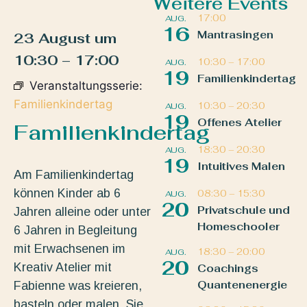
Weitere Events
17:00
AUG.
16
Mantrasingen
23 August
um
10:30
–
17:00
10:30
–
17:00
AUG.
19
Familienkindertag
Veranstaltungsserie:
Familienkindertag
10:30
–
20:30
AUG.
19
Offenes Atelier
Familienkindertag
18:30
–
20:30
AUG.
19
Intuitives Malen
Am Familienkindertag
können Kinder ab 6
08:30
–
15:30
AUG.
20
Privatschule und
Jahren alleine oder unter
Homeschooler
6 Jahren in Begleitung
mit Erwachsenen im
18:30
–
20:00
AUG.
20
Kreativ Atelier mit
Coachings
Quantenenergie
Fabienne was kreieren,
basteln oder malen. Sie