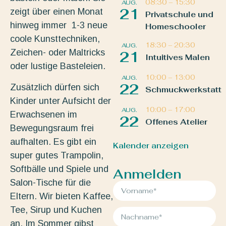
08:30
–
15:30
AUG.
21
zeigt über einen Monat
Privatschule und
hinweg immer 1-3 neue
Homeschooler
coole Kunsttechniken,
18:30
–
20:30
AUG.
Zeichen- oder Maltricks
21
Intuitives Malen
oder lustige Basteleien.
10:00
–
13:00
AUG.
22
Zusätzlich dürfen sich
Schmuckwerkstatt
Kinder unter Aufsicht der
10:00
–
17:00
AUG.
Erwachsenen im
22
Offenes Atelier
Bewegungsraum frei
aufhalten. Es gibt ein
Kalender anzeigen
super gutes Trampolin,
Softbälle und Spiele und
Anmelden
Salon-Tische für die
Eltern. Wir bieten Kaffee,
Tee, Sirup und Kuchen
an. Im Sommer gibst