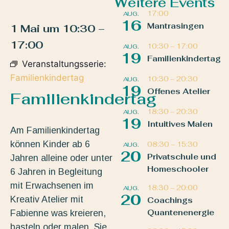
Weitere Events
17:00
AUG.
16
Mantrasingen
1 Mai
um
10:30
–
17:00
10:30
–
17:00
AUG.
19
Familienkindertag
Veranstaltungsserie:
Familienkindertag
10:30
–
20:30
AUG.
19
Offenes Atelier
Familienkindertag
18:30
–
20:30
AUG.
19
Intuitives Malen
Am Familienkindertag
können Kinder ab 6
08:30
–
15:30
AUG.
20
Privatschule und
Jahren alleine oder unter
Homeschooler
6 Jahren in Begleitung
mit Erwachsenen im
18:30
–
20:00
AUG.
20
Kreativ Atelier mit
Coachings
Quantenenergie
Fabienne was kreieren,
basteln oder malen. Sie