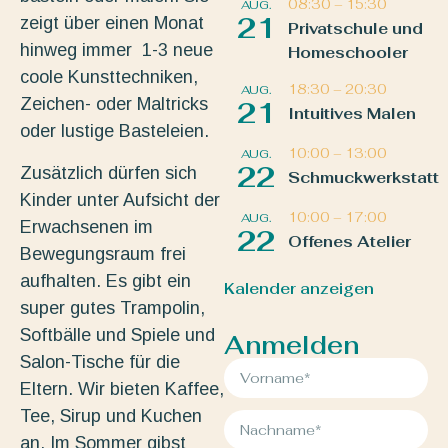
08:30
–
15:30
AUG.
21
zeigt über einen Monat
Privatschule und
hinweg immer 1-3 neue
Homeschooler
coole Kunsttechniken,
18:30
–
20:30
AUG.
Zeichen- oder Maltricks
21
Intuitives Malen
oder lustige Basteleien.
10:00
–
13:00
AUG.
22
Zusätzlich dürfen sich
Schmuckwerkstatt
Kinder unter Aufsicht der
10:00
–
17:00
AUG.
Erwachsenen im
22
Offenes Atelier
Bewegungsraum frei
aufhalten. Es gibt ein
Kalender anzeigen
super gutes Trampolin,
Softbälle und Spiele und
Anmelden
Salon-Tische für die
Eltern. Wir bieten Kaffee,
Tee, Sirup und Kuchen
an. Im Sommer gibst