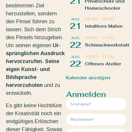
21
Privatschule und
bestimmten Ziel
Homeschooler
herzustellen, sondern
18:30
–
20:30
AUG.
den Pinsel führen zu
21
Intuitives Malen
lassen. Sich dem Strich
des Pinsels hinzugeben.
10:00
–
13:00
AUG.
22
Schmuckwerkstatt
Um seinen eigenen
Ur-
sprünglichen Ausdruck
10:00
–
17:00
AUG.
hervorzurufen
.
Seine
22
Offenes Atelier
eigen Kunst- und
Bildsprache
Kalender anzeigen
hervorzuholen
und zu
Anmelden
entwickeln.
Es gibt keine Hochblüte
der Kreativität noch ein
endgültiges Erlöschen
dieser Fähigkeit. Sowas