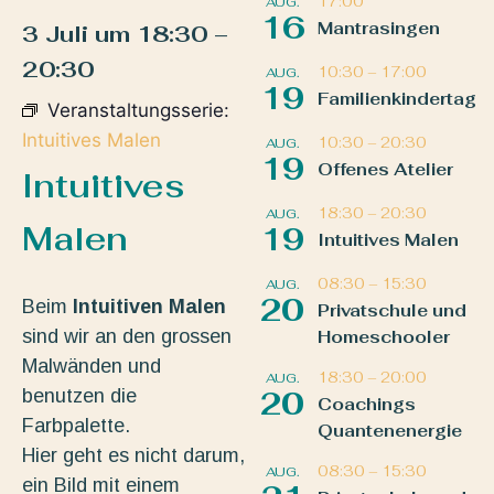
17:00
AUG.
16
Mantrasingen
3 Juli
um
18:30
–
20:30
10:30
–
17:00
AUG.
19
Familienkindertag
Veranstaltungsserie:
Intuitives Malen
10:30
–
20:30
AUG.
19
Offenes Atelier
Intuitives
18:30
–
20:30
AUG.
Malen
19
Intuitives Malen
08:30
–
15:30
AUG.
20
Beim
Intuitiven Malen
Privatschule und
sind wir an den grossen
Homeschooler
Malwänden und
18:30
–
20:00
AUG.
benutzen die
20
Coachings
Farbpalette.
Quantenenergie
Hier geht es nicht darum,
08:30
–
15:30
AUG.
ein Bild mit einem