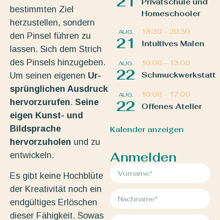
21
Privatschule und
bestimmten Ziel
Homeschooler
herzustellen, sondern
18:30
–
20:30
AUG.
den Pinsel führen zu
21
Intuitives Malen
lassen. Sich dem Strich
des Pinsels hinzugeben.
10:00
–
13:00
AUG.
22
Schmuckwerkstatt
Um seinen eigenen
Ur-
sprünglichen Ausdruck
10:00
–
17:00
AUG.
hervorzurufen
.
Seine
22
Offenes Atelier
eigen Kunst- und
Bildsprache
Kalender anzeigen
hervorzuholen
und zu
Anmelden
entwickeln.
Es gibt keine Hochblüte
der Kreativität noch ein
endgültiges Erlöschen
dieser Fähigkeit. Sowas