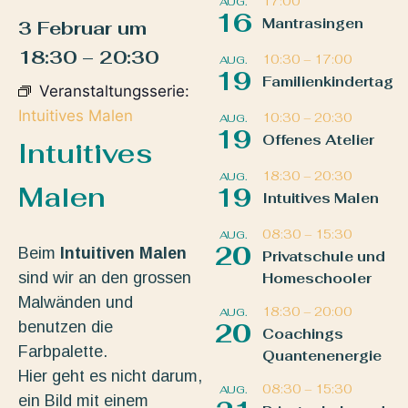
17:00
AUG.
16
Mantrasingen
3 Februar
um
18:30
–
20:30
10:30
–
17:00
AUG.
19
Familienkindertag
Veranstaltungsserie:
Intuitives Malen
10:30
–
20:30
AUG.
19
Offenes Atelier
Intuitives
18:30
–
20:30
AUG.
Malen
19
Intuitives Malen
08:30
–
15:30
AUG.
20
Beim
Intuitiven Malen
Privatschule und
sind wir an den grossen
Homeschooler
Malwänden und
18:30
–
20:00
AUG.
benutzen die
20
Coachings
Farbpalette.
Quantenenergie
Hier geht es nicht darum,
08:30
–
15:30
AUG.
ein Bild mit einem