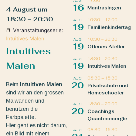
17:00
AUG.
16
Mantrasingen
4 August
um
18:30
–
20:30
10:30
–
17:00
AUG.
19
Familienkindertag
Veranstaltungsserie:
Intuitives Malen
10:30
–
20:30
AUG.
19
Offenes Atelier
Intuitives
18:30
–
20:30
AUG.
Malen
19
Intuitives Malen
08:30
–
15:30
AUG.
20
Beim
Intuitiven Malen
Privatschule und
sind wir an den grossen
Homeschooler
Malwänden und
18:30
–
20:00
AUG.
benutzen die
20
Coachings
Farbpalette.
Quantenenergie
Hier geht es nicht darum,
08:30
–
15:30
AUG.
ein Bild mit einem