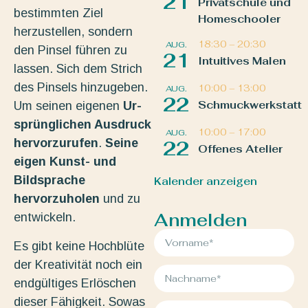
21
Privatschule und
bestimmten Ziel
Homeschooler
herzustellen, sondern
18:30
–
20:30
AUG.
den Pinsel führen zu
21
Intuitives Malen
lassen. Sich dem Strich
des Pinsels hinzugeben.
10:00
–
13:00
AUG.
22
Schmuckwerkstatt
Um seinen eigenen
Ur-
sprünglichen Ausdruck
10:00
–
17:00
AUG.
hervorzurufen
.
Seine
22
Offenes Atelier
eigen Kunst- und
Bildsprache
Kalender anzeigen
hervorzuholen
und zu
Anmelden
entwickeln.
Es gibt keine Hochblüte
der Kreativität noch ein
endgültiges Erlöschen
dieser Fähigkeit. Sowas