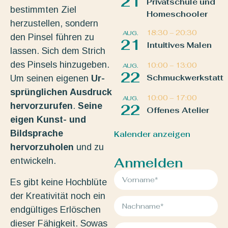
21
Privatschule und
bestimmten Ziel
Homeschooler
herzustellen, sondern
18:30
–
20:30
AUG.
den Pinsel führen zu
21
Intuitives Malen
lassen. Sich dem Strich
des Pinsels hinzugeben.
10:00
–
13:00
AUG.
22
Schmuckwerkstatt
Um seinen eigenen
Ur-
sprünglichen Ausdruck
10:00
–
17:00
AUG.
hervorzurufen
.
Seine
22
Offenes Atelier
eigen Kunst- und
Bildsprache
Kalender anzeigen
hervorzuholen
und zu
Anmelden
entwickeln.
Es gibt keine Hochblüte
der Kreativität noch ein
endgültiges Erlöschen
dieser Fähigkeit. Sowas