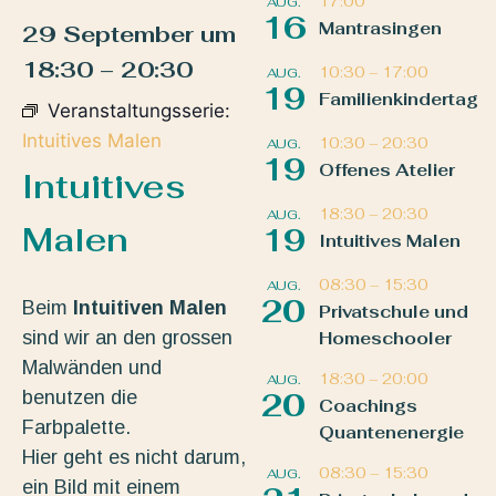
17:00
AUG.
16
Mantrasingen
29 September
um
18:30
–
20:30
10:30
–
17:00
AUG.
19
Familienkindertag
Veranstaltungsserie:
Intuitives Malen
10:30
–
20:30
AUG.
19
Offenes Atelier
Intuitives
18:30
–
20:30
AUG.
Malen
19
Intuitives Malen
08:30
–
15:30
AUG.
20
Beim
Intuitiven Malen
Privatschule und
sind wir an den grossen
Homeschooler
Malwänden und
18:30
–
20:00
AUG.
benutzen die
20
Coachings
Farbpalette.
Quantenenergie
Hier geht es nicht darum,
08:30
–
15:30
AUG.
ein Bild mit einem