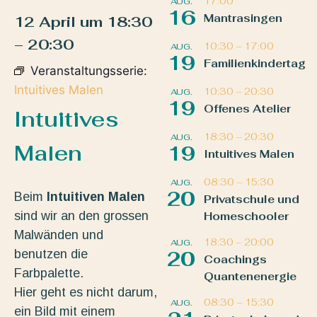
17:00
AUG.
16
Mantrasingen
12 April
um
18:30
–
20:30
10:30
–
17:00
AUG.
19
Familienkindertag
Veranstaltungsserie:
Intuitives Malen
10:30
–
20:30
AUG.
19
Offenes Atelier
Intuitives
18:30
–
20:30
AUG.
Malen
19
Intuitives Malen
08:30
–
15:30
AUG.
20
Beim
Intuitiven Malen
Privatschule und
sind wir an den grossen
Homeschooler
Malwänden und
18:30
–
20:00
AUG.
benutzen die
20
Coachings
Farbpalette.
Quantenenergie
Hier geht es nicht darum,
08:30
–
15:30
AUG.
ein Bild mit einem