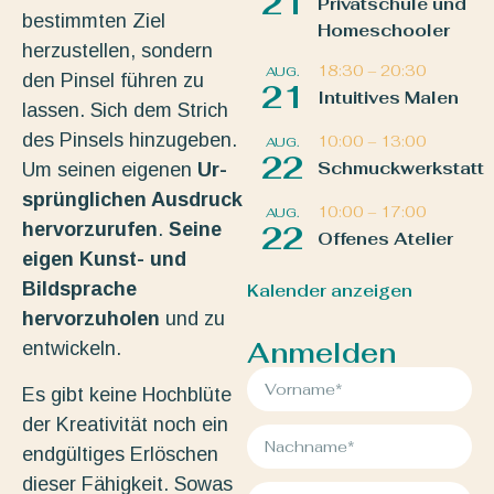
21
Privatschule und
bestimmten Ziel
Homeschooler
herzustellen, sondern
18:30
–
20:30
AUG.
den Pinsel führen zu
21
Intuitives Malen
lassen. Sich dem Strich
des Pinsels hinzugeben.
10:00
–
13:00
AUG.
22
Schmuckwerkstatt
Um seinen eigenen
Ur-
sprünglichen Ausdruck
10:00
–
17:00
AUG.
hervorzurufen
.
Seine
22
Offenes Atelier
eigen Kunst- und
Bildsprache
Kalender anzeigen
hervorzuholen
und zu
Anmelden
entwickeln.
Es gibt keine Hochblüte
der Kreativität noch ein
endgültiges Erlöschen
dieser Fähigkeit. Sowas