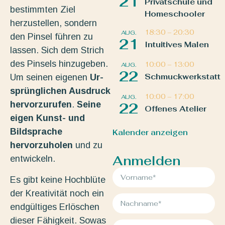
21
Privatschule und
bestimmten Ziel
Homeschooler
herzustellen, sondern
18:30
–
20:30
AUG.
den Pinsel führen zu
21
Intuitives Malen
lassen. Sich dem Strich
des Pinsels hinzugeben.
10:00
–
13:00
AUG.
22
Schmuckwerkstatt
Um seinen eigenen
Ur-
sprünglichen Ausdruck
10:00
–
17:00
AUG.
hervorzurufen
.
Seine
22
Offenes Atelier
eigen Kunst- und
Bildsprache
Kalender anzeigen
hervorzuholen
und zu
Anmelden
entwickeln.
Es gibt keine Hochblüte
der Kreativität noch ein
endgültiges Erlöschen
dieser Fähigkeit. Sowas