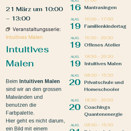
17:00
AUG.
16
Mantrasingen
21 März
um
10:00
–
13:00
10:30
–
17:00
AUG.
19
Familienkindertag
Veranstaltungsserie:
Intuitives Malen
10:30
–
20:30
AUG.
19
Offenes Atelier
Intuitives
18:30
–
20:30
AUG.
Malen
19
Intuitives Malen
08:30
–
15:30
AUG.
20
Beim
Intuitiven Malen
Privatschule und
sind wir an den grossen
Homeschooler
Malwänden und
18:30
–
20:00
AUG.
benutzen die
20
Coachings
Farbpalette.
Quantenenergie
Hier geht es nicht darum,
08:30
–
15:30
AUG.
ein Bild mit einem