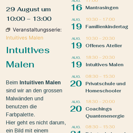
17:00
AUG.
16
Mantrasingen
29 August
um
10:00
–
13:00
10:30
–
17:00
AUG.
19
Familienkindertag
Veranstaltungsserie:
Intuitives Malen
10:30
–
20:30
AUG.
19
Offenes Atelier
Intuitives
18:30
–
20:30
AUG.
Malen
19
Intuitives Malen
08:30
–
15:30
AUG.
20
Beim
Intuitiven Malen
Privatschule und
sind wir an den grossen
Homeschooler
Malwänden und
18:30
–
20:00
AUG.
benutzen die
20
Coachings
Farbpalette.
Quantenenergie
Hier geht es nicht darum,
08:30
–
15:30
AUG.
ein Bild mit einem