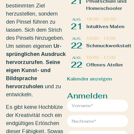
21
Privatschule und
bestimmten Ziel
Homeschooler
herzustellen, sondern
18:30
–
20:30
AUG.
den Pinsel führen zu
21
Intuitives Malen
lassen. Sich dem Strich
des Pinsels hinzugeben.
10:00
–
13:00
AUG.
22
Schmuckwerkstatt
Um seinen eigenen
Ur-
sprünglichen Ausdruck
10:00
–
17:00
AUG.
hervorzurufen
.
Seine
22
Offenes Atelier
eigen Kunst- und
Bildsprache
Kalender anzeigen
hervorzuholen
und zu
Anmelden
entwickeln.
Es gibt keine Hochblüte
der Kreativität noch ein
endgültiges Erlöschen
dieser Fähigkeit. Sowas