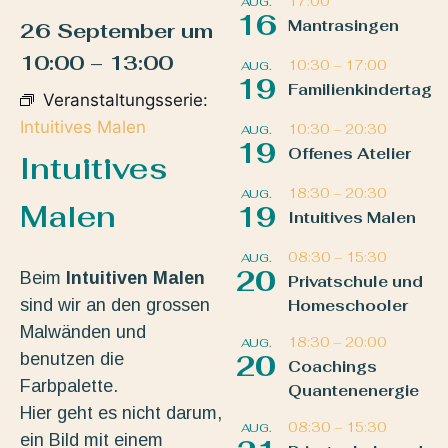
17:00
AUG.
16
Mantrasingen
26 September
um
10:00
–
13:00
10:30
–
17:00
AUG.
19
Familienkindertag
Veranstaltungsserie:
Intuitives Malen
10:30
–
20:30
AUG.
19
Offenes Atelier
Intuitives
18:30
–
20:30
AUG.
Malen
19
Intuitives Malen
08:30
–
15:30
AUG.
20
Beim
Intuitiven Malen
Privatschule und
sind wir an den grossen
Homeschooler
Malwänden und
18:30
–
20:00
AUG.
benutzen die
20
Coachings
Farbpalette.
Quantenenergie
Hier geht es nicht darum,
08:30
–
15:30
AUG.
ein Bild mit einem