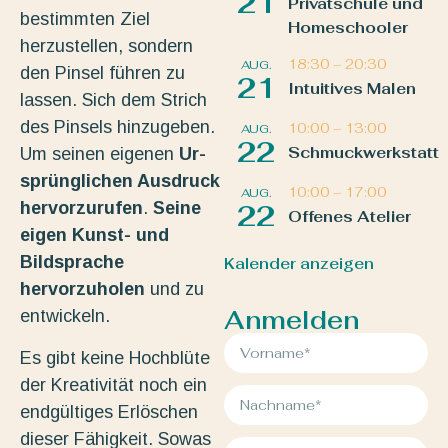
21
Privatschule und
bestimmten Ziel
Homeschooler
herzustellen, sondern
18:30
–
20:30
AUG.
den Pinsel führen zu
21
Intuitives Malen
lassen. Sich dem Strich
des Pinsels hinzugeben.
10:00
–
13:00
AUG.
22
Schmuckwerkstatt
Um seinen eigenen
Ur-
sprünglichen Ausdruck
10:00
–
17:00
AUG.
hervorzurufen
.
Seine
22
Offenes Atelier
eigen Kunst- und
Bildsprache
Kalender anzeigen
hervorzuholen
und zu
Anmelden
entwickeln.
Es gibt keine Hochblüte
der Kreativität noch ein
endgültiges Erlöschen
dieser Fähigkeit. Sowas