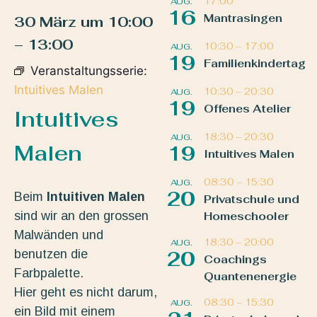
17:00
AUG.
16
Mantrasingen
30 März
um
10:00
–
13:00
10:30
–
17:00
AUG.
19
Familienkindertag
Veranstaltungsserie:
Intuitives Malen
10:30
–
20:30
AUG.
19
Offenes Atelier
Intuitives
18:30
–
20:30
AUG.
Malen
19
Intuitives Malen
08:30
–
15:30
AUG.
20
Beim
Intuitiven Malen
Privatschule und
sind wir an den grossen
Homeschooler
Malwänden und
18:30
–
20:00
AUG.
benutzen die
20
Coachings
Farbpalette.
Quantenenergie
Hier geht es nicht darum,
08:30
–
15:30
AUG.
ein Bild mit einem