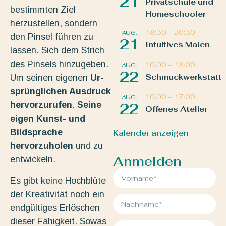
21
Privatschule und
bestimmten Ziel
Homeschooler
herzustellen, sondern
18:30
–
20:30
AUG.
den Pinsel führen zu
21
Intuitives Malen
lassen. Sich dem Strich
des Pinsels hinzugeben.
10:00
–
13:00
AUG.
22
Schmuckwerkstatt
Um seinen eigenen
Ur-
sprünglichen Ausdruck
10:00
–
17:00
AUG.
hervorzurufen
.
Seine
22
Offenes Atelier
eigen Kunst- und
Bildsprache
Kalender anzeigen
hervorzuholen
und zu
Anmelden
entwickeln.
Es gibt keine Hochblüte
der Kreativität noch ein
endgültiges Erlöschen
dieser Fähigkeit. Sowas