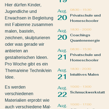
Hier dürfen Kinder,
08:30
–
15:30
Aug.
Jugendliche und
Privatschule und
20
Erwachsen in Begleitung
Homeschooler
mit Fabienne zusammen
18:30
–
20:00
Aug.
malen, basteln,
Coachings
20
zeichnen, skulpturieren
Quantenenergie
oder was gerade wir
08:30
–
15:30
Aug.
anbieten an
Privatschule und
21
gestalterischen Ideen.
Homeschooler
Pro Woche gibt es ein
18:30
–
20:30
Aug.
Thema/eine Technik/ein
Intuitives Malen
21
Idee.
10:00
–
13:00
Es werden
Aug.
Schmuckwerkstatt
22
verschiedenen
Materialien erprobt wie
10:00
–
17:00
Aug.
auch verschiedene Mal-