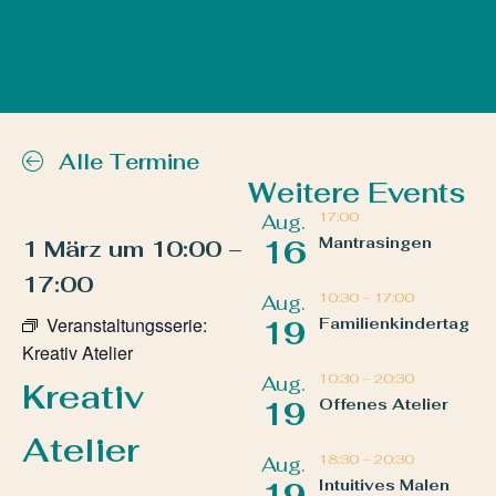
Alle Termine
Weitere Events
17:00
Aug.
Mantrasingen
16
1 März
um
10:00
–
17:00
10:30
–
17:00
Aug.
Veranstaltungsserie:
Familienkindertag
19
Kreativ Atelier
10:30
–
20:30
Aug.
Kreativ
Offenes Atelier
19
Atelier
18:30
–
20:30
Aug.
Intuitives Malen
19