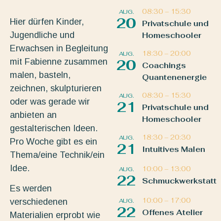
08:30
–
15:30
AUG.
20
Hier dürfen Kinder,
Privatschule und
Jugendliche und
Homeschooler
Erwachsen in Begleitung
18:30
–
20:00
AUG.
mit Fabienne zusammen
20
Coachings
malen, basteln,
Quantenenergie
zeichnen, skulpturieren
08:30
–
15:30
AUG.
oder was gerade wir
21
Privatschule und
anbieten an
Homeschooler
gestalterischen Ideen.
18:30
–
20:30
AUG.
Pro Woche gibt es ein
21
Intuitives Malen
Thema/eine Technik/ein
Idee.
10:00
–
13:00
AUG.
22
Schmuckwerkstatt
Es werden
10:00
–
17:00
AUG.
verschiedenen
22
Offenes Atelier
Materialien erprobt wie