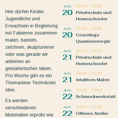
08:30
–
15:30
AUG.
20
Hier dürfen Kinder,
Privatschule und
Jugendliche und
Homeschooler
Erwachsen in Begleitung
18:30
–
20:00
AUG.
mit Fabienne zusammen
20
Coachings
malen, basteln,
Quantenenergie
zeichnen, skulpturieren
08:30
–
15:30
AUG.
oder was gerade wir
21
Privatschule und
anbieten an
Homeschooler
gestalterischen Ideen.
18:30
–
20:30
AUG.
Pro Woche gibt es ein
21
Intuitives Malen
Thema/eine Technik/ein
Idee.
10:00
–
13:00
AUG.
22
Schmuckwerkstatt
Es werden
10:00
–
17:00
AUG.
verschiedenen
22
Offenes Atelier
Materialien erprobt wie