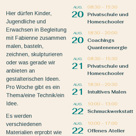
08:30
–
15:30
AUG.
20
Hier dürfen Kinder,
Privatschule und
Jugendliche und
Homeschooler
Erwachsen in Begleitung
18:30
–
20:00
AUG.
mit Fabienne zusammen
20
Coachings
malen, basteln,
Quantenenergie
zeichnen, skulpturieren
08:30
–
15:30
AUG.
oder was gerade wir
21
Privatschule und
anbieten an
Homeschooler
gestalterischen Ideen.
18:30
–
20:30
AUG.
Pro Woche gibt es ein
21
Intuitives Malen
Thema/eine Technik/ein
Idee.
10:00
–
13:00
AUG.
22
Schmuckwerkstatt
Es werden
10:00
–
17:00
AUG.
verschiedenen
22
Offenes Atelier
Materialien erprobt wie