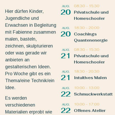
08:30
–
15:30
AUG.
20
Hier dürfen Kinder,
Privatschule und
Jugendliche und
Homeschooler
Erwachsen in Begleitung
18:30
–
20:00
AUG.
mit Fabienne zusammen
20
Coachings
malen, basteln,
Quantenenergie
zeichnen, skulpturieren
08:30
–
15:30
AUG.
oder was gerade wir
21
Privatschule und
anbieten an
Homeschooler
gestalterischen Ideen.
18:30
–
20:30
AUG.
Pro Woche gibt es ein
21
Intuitives Malen
Thema/eine Technik/ein
Idee.
10:00
–
13:00
AUG.
22
Schmuckwerkstatt
Es werden
10:00
–
17:00
AUG.
verschiedenen
22
Offenes Atelier
Materialien erprobt wie