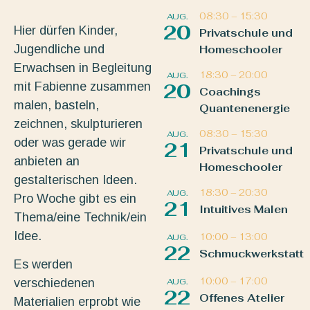
08:30
–
15:30
AUG.
20
Hier dürfen Kinder,
Privatschule und
Jugendliche und
Homeschooler
Erwachsen in Begleitung
18:30
–
20:00
AUG.
mit Fabienne zusammen
20
Coachings
malen, basteln,
Quantenenergie
zeichnen, skulpturieren
08:30
–
15:30
AUG.
oder was gerade wir
21
Privatschule und
anbieten an
Homeschooler
gestalterischen Ideen.
18:30
–
20:30
AUG.
Pro Woche gibt es ein
21
Intuitives Malen
Thema/eine Technik/ein
Idee.
10:00
–
13:00
AUG.
22
Schmuckwerkstatt
Es werden
10:00
–
17:00
AUG.
verschiedenen
22
Offenes Atelier
Materialien erprobt wie