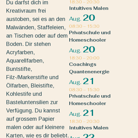
Du darfst dich im
18:30
–
20:30
Intuitives Malen
Kreativraum frei
20
Aug.
austoben, sei es an den
08:30
–
15:30
Malwänden, Staffeleien,
Privatschule und
an Tischen oder auf dem
Homeschooler
Boden. Dir stehen
20
Aug.
Acryfarben,
18:30
–
20:00
Aquarellfarben,
Coachings
Buntstifte,
Quantenenergie
Filz-/Markerstifte und
21
Aug.
Ölfarben, Bleistifte,
08:30
–
15:30
Kohlestife und
Privatschule und
Basteluntensilien zur
Homeschooler
Verfügung. Du kannst
21
Aug.
auf grossem Papier
18:30
–
20:30
malen oder auf kleinere
Intuitives Malen
22
Karten, wie es dir beliebt.