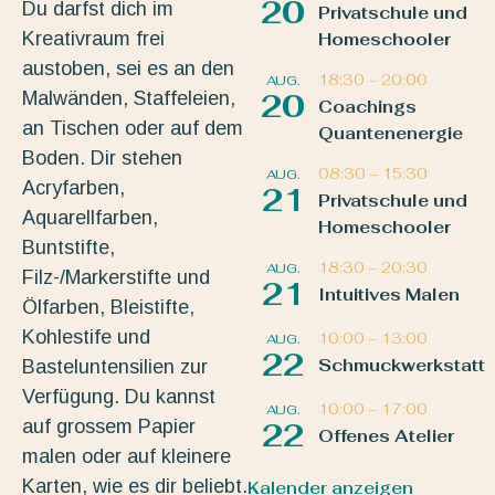
20
Du darfst dich im
Privatschule und
Kreativraum frei
Homeschooler
austoben, sei es an den
18:30
–
20:00
AUG.
Malwänden, Staffeleien,
20
Coachings
an Tischen oder auf dem
Quantenenergie
Boden. Dir stehen
08:30
–
15:30
AUG.
Acryfarben,
21
Privatschule und
Aquarellfarben,
Homeschooler
Buntstifte,
18:30
–
20:30
AUG.
Filz-/Markerstifte und
21
Intuitives Malen
Ölfarben, Bleistifte,
Kohlestife und
10:00
–
13:00
AUG.
22
Schmuckwerkstatt
Basteluntensilien zur
Verfügung. Du kannst
10:00
–
17:00
AUG.
auf grossem Papier
22
Offenes Atelier
malen oder auf kleinere
Karten, wie es dir beliebt.
Kalender anzeigen