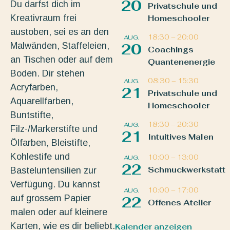
20
Du darfst dich im
Privatschule und
Kreativraum frei
Homeschooler
austoben, sei es an den
18:30
–
20:00
AUG.
Malwänden, Staffeleien,
20
Coachings
an Tischen oder auf dem
Quantenenergie
Boden. Dir stehen
08:30
–
15:30
AUG.
Acryfarben,
21
Privatschule und
Aquarellfarben,
Homeschooler
Buntstifte,
18:30
–
20:30
AUG.
Filz-/Markerstifte und
21
Intuitives Malen
Ölfarben, Bleistifte,
Kohlestife und
10:00
–
13:00
AUG.
22
Schmuckwerkstatt
Basteluntensilien zur
Verfügung. Du kannst
10:00
–
17:00
AUG.
auf grossem Papier
22
Offenes Atelier
malen oder auf kleinere
Karten, wie es dir beliebt.
Kalender anzeigen