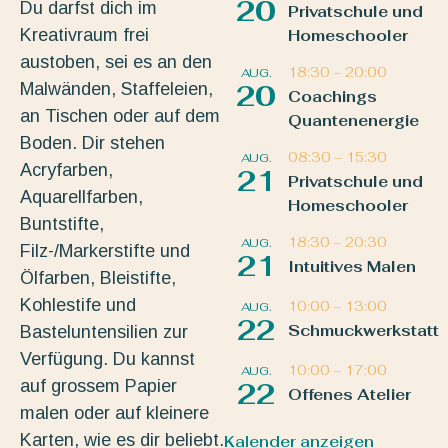
20
Du darfst dich im
Privatschule und
Kreativraum frei
Homeschooler
austoben, sei es an den
18:30
–
20:00
AUG.
Malwänden, Staffeleien,
20
Coachings
an Tischen oder auf dem
Quantenenergie
Boden. Dir stehen
08:30
–
15:30
AUG.
Acryfarben,
21
Privatschule und
Aquarellfarben,
Homeschooler
Buntstifte,
18:30
–
20:30
AUG.
Filz-/Markerstifte und
21
Intuitives Malen
Ölfarben, Bleistifte,
Kohlestife und
10:00
–
13:00
AUG.
22
Schmuckwerkstatt
Basteluntensilien zur
Verfügung. Du kannst
10:00
–
17:00
AUG.
auf grossem Papier
22
Offenes Atelier
malen oder auf kleinere
Karten, wie es dir beliebt.
Kalender anzeigen