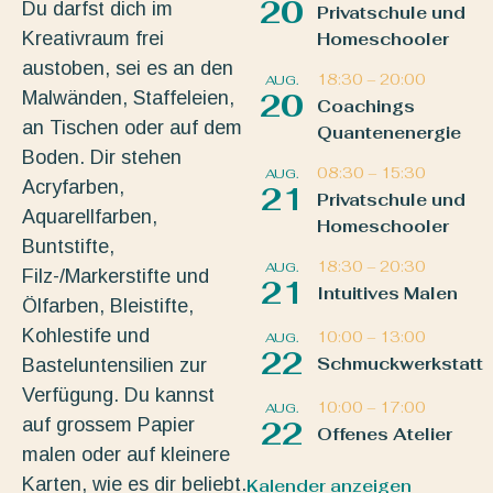
20
Du darfst dich im
Privatschule und
Kreativraum frei
Homeschooler
austoben, sei es an den
18:30
–
20:00
AUG.
Malwänden, Staffeleien,
20
Coachings
an Tischen oder auf dem
Quantenenergie
Boden. Dir stehen
08:30
–
15:30
AUG.
Acryfarben,
21
Privatschule und
Aquarellfarben,
Homeschooler
Buntstifte,
18:30
–
20:30
AUG.
Filz-/Markerstifte und
21
Intuitives Malen
Ölfarben, Bleistifte,
Kohlestife und
10:00
–
13:00
AUG.
22
Schmuckwerkstatt
Basteluntensilien zur
Verfügung. Du kannst
10:00
–
17:00
AUG.
auf grossem Papier
22
Offenes Atelier
malen oder auf kleinere
Karten, wie es dir beliebt.
Kalender anzeigen