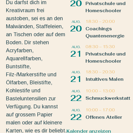
20
Du darfst dich im
Privatschule und
Kreativraum frei
Homeschooler
austoben, sei es an den
18:30
–
20:00
AUG.
Malwänden, Staffeleien,
20
Coachings
an Tischen oder auf dem
Quantenenergie
Boden. Dir stehen
08:30
–
15:30
AUG.
Acryfarben,
21
Privatschule und
Aquarellfarben,
Homeschooler
Buntstifte,
18:30
–
20:30
AUG.
Filz-/Markerstifte und
21
Intuitives Malen
Ölfarben, Bleistifte,
Kohlestife und
10:00
–
13:00
AUG.
22
Schmuckwerkstatt
Basteluntensilien zur
Verfügung. Du kannst
10:00
–
17:00
AUG.
auf grossem Papier
22
Offenes Atelier
malen oder auf kleinere
Karten, wie es dir beliebt.
Kalender anzeigen