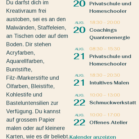
20
Du darfst dich im
Privatschule und
Kreativraum frei
Homeschooler
austoben, sei es an den
18:30
–
20:00
AUG.
Malwänden, Staffeleien,
20
Coachings
an Tischen oder auf dem
Quantenenergie
Boden. Dir stehen
08:30
–
15:30
AUG.
Acryfarben,
21
Privatschule und
Aquarellfarben,
Homeschooler
Buntstifte,
18:30
–
20:30
AUG.
Filz-/Markerstifte und
21
Intuitives Malen
Ölfarben, Bleistifte,
Kohlestife und
10:00
–
13:00
AUG.
22
Schmuckwerkstatt
Basteluntensilien zur
Verfügung. Du kannst
10:00
–
17:00
AUG.
auf grossem Papier
22
Offenes Atelier
malen oder auf kleinere
Karten, wie es dir beliebt.
Kalender anzeigen