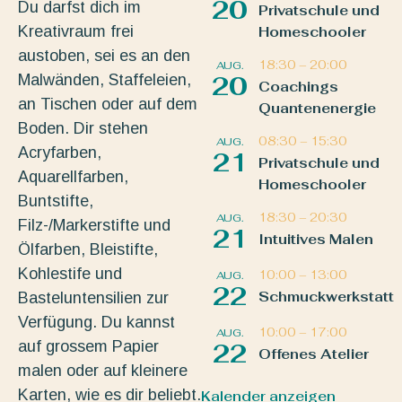
20
Du darfst dich im
Privatschule und
Kreativraum frei
Homeschooler
austoben, sei es an den
18:30
–
20:00
AUG.
Malwänden, Staffeleien,
20
Coachings
an Tischen oder auf dem
Quantenenergie
Boden. Dir stehen
08:30
–
15:30
AUG.
Acryfarben,
21
Privatschule und
Aquarellfarben,
Homeschooler
Buntstifte,
18:30
–
20:30
AUG.
Filz-/Markerstifte und
21
Intuitives Malen
Ölfarben, Bleistifte,
Kohlestife und
10:00
–
13:00
AUG.
22
Schmuckwerkstatt
Basteluntensilien zur
Verfügung. Du kannst
10:00
–
17:00
AUG.
auf grossem Papier
22
Offenes Atelier
malen oder auf kleinere
Karten, wie es dir beliebt.
Kalender anzeigen