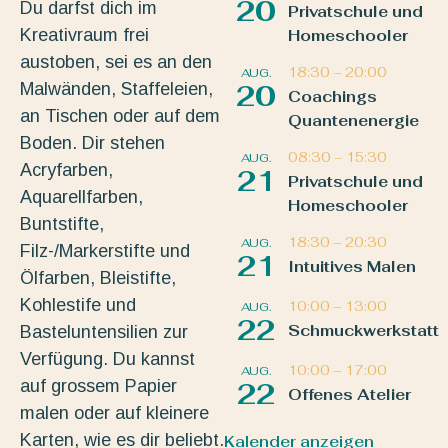
20
Du darfst dich im
Privatschule und
Kreativraum frei
Homeschooler
austoben, sei es an den
18:30
–
20:00
AUG.
Malwänden, Staffeleien,
20
Coachings
an Tischen oder auf dem
Quantenenergie
Boden. Dir stehen
08:30
–
15:30
AUG.
Acryfarben,
21
Privatschule und
Aquarellfarben,
Homeschooler
Buntstifte,
18:30
–
20:30
AUG.
Filz-/Markerstifte und
21
Intuitives Malen
Ölfarben, Bleistifte,
Kohlestife und
10:00
–
13:00
AUG.
22
Schmuckwerkstatt
Basteluntensilien zur
Verfügung. Du kannst
10:00
–
17:00
AUG.
auf grossem Papier
22
Offenes Atelier
malen oder auf kleinere
Karten, wie es dir beliebt.
Kalender anzeigen